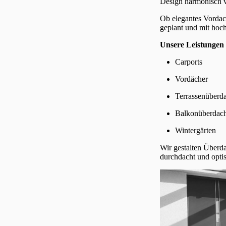
Design harmonisch v
Ob elegantes Vordach
geplant und mit hoch
Unsere Leistungen
Carports
Vordächer
Terrassenüberd
Balkonüberdac
Wintergärten
Wir gestalten Überda
durchdacht und opti