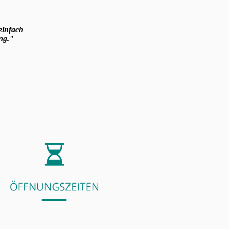
einfach
ng."